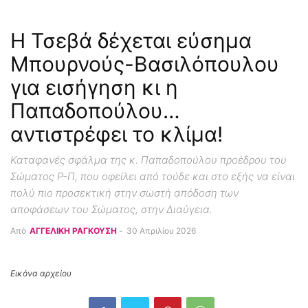
Η Τσεβά δέχεται εύσημα
Μπουρνούς-Βασιλόπουλου
για εισήγηση κι η
Παπαδοπούλου…
αντιστρέφει το κλίμα!
Καταφανές σφάλμα της κ. Παπαδοπούλου προέδρου του
Σώματος Ρ-Π, που οφείλει από τούδε και στο εξής να είναι
πολύ πιο προσεκτική στην σωστή απόδοση των
αποφάσεων του Σώματος, στην Διαύγεια.
Από
ΑΓΓΕΛΙΚΗ ΡΑΓΚΟΥΣΗ
-
30 Απριλίου 2026
Εικόνα αρχείου