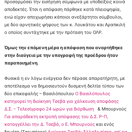
προσαρμόσει την εισήγηση σύμφωνα με υποδείξεις κοινά
αποδεκτές. Έτσι η απόφαση πάρθηκε κατά πλειοψηφία,
ενώ είχαν αποχωρήσει κάποιοι ανεξάρτητοι σύμβουλοι,
με δύο αρνητικές ψήφους των κ. Λουκάτου και Αραπκιλή
ο οποίος συντάχτηκε με την πρόταση του ΟΛΡ.
Όμως την επόμενη μέρα η απόφαση που αναρτήθηκε
στην διαύγεια με την υπογραφή της προέδρου ήταν
παραποιημένη
.
Φυσικά η εν λόγω ενέργεια δεν πέρασε απαρατήρητη, με
αποτέλεσμα να δημοσιευτούν δυσμενή δελτία τύπου των
δύο επικεφαλής – Βασιλόπουλου
Ο Βασιλόπουλος
κατηγορεί τη διοίκηση Τσεβά για χάλκευση αποφάσης
Δ.Σ. – Τελεσίγραφο 24 ωρών για διόρθωση
& Μπουρνούς
Για απαράδεκτη εκτροπή απόφασης του Δ.Σ. Ρ-Π,
καταγγέλλει την Δ. Τσεβά, ο Ε. Μπουρνούς
και ενός
δημότη (Τσεμπέρης)
Διοίκηση Τσεβά: Άλλαξε πίστα, απ’ τις