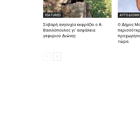
FEATURED
ΑΥΤΟΔΙΟΙΚΗ
Σοβαρή ανησυχία εκφράζει ο Α.
Ο Δήμος Μα
Βασιλόπουλος γι’ ασφάλεια
περισσότερ
γεφυριού Διώνης
προχωρήσου
τώρα.