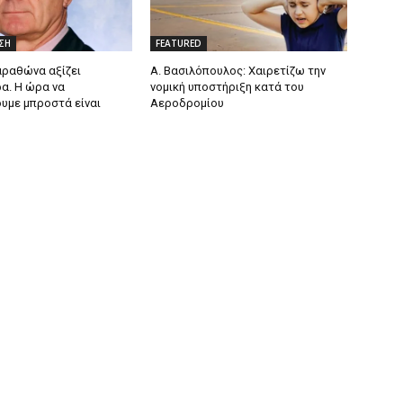
ΣΗ
FEATURED
ραθώνα αξίζει
Α. Βασιλόπουλος: Χαιρετίζω την
α. Η ώρα να
νομική υποστήριξη κατά του
με μπροστά είναι
Αεροδρομίου