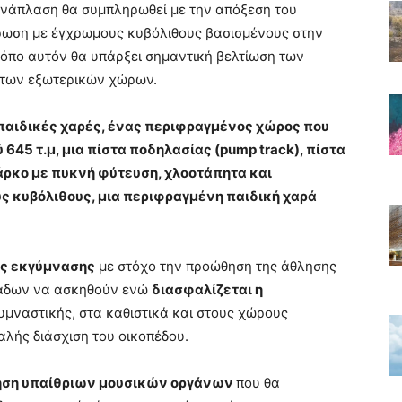
νάπλαση θα συμπληρωθεί με την απόξεση του
ρωση με έγχρωμους κυβόλιθους βασισμένους στην
όπο αυτόν θα υπάρξει σημαντική βελτίωση των
 των εξωτερικών χώρων.
 παιδικές χαρές, ένας περιφραγμένος χώρος που
645 τ.μ, μια πίστα ποδηλασίας (pump track), πίστα
άρκο με πυκνή φύτευση, χλοοτάπητα και
ς κυβόλιθους, μια περιφραγμένη παιδική χαρά
ος εκγύμνασης
με στόχο την προώθηση της άθλησης
μάδων να ασκηθούν ενώ
διασφαλίζεται η
μναστικής, στα καθιστικά και στους χώρους
αλής διάσχιση του οικοπέδου.
ση υπαίθριων μουσικών οργάνων
που θα