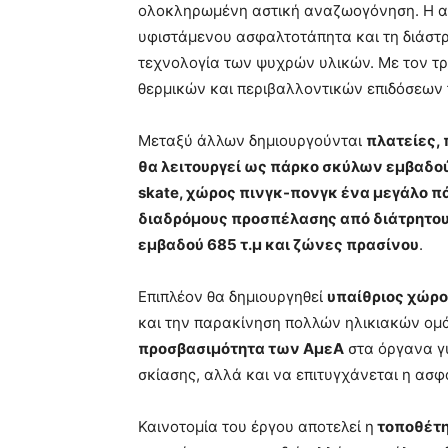
ολοκληρωμένη αστική αναζωογόνηση. Η α
υφιστάμενου ασφαλτοτάπητα και τη διάστ
τεχνολογία των ψυχρών υλικών. Με τον τρ
θερμικών και περιβαλλοντικών επιδόσεων
Μεταξύ άλλων δημιουργούνται
πλατείες,
θα λειτουργεί ως πάρκο σκύλων εμβαδού 
skate, χώρος πινγκ-πονγκ ένα μεγάλο π
διαδρόμους προσπέλασης από διάτρητου
εμβαδού 685 τ.μ και ζώνες πρασίνου
.
Επιπλέον θα δημιουργηθεί
υπαίθριος χώρ
και την παρακίνηση πολλών ηλικιακών ο
προσβασιμότητα των ΑμεΑ
στα όργανα γυ
σκίασης, αλλά και να επιτυγχάνεται η ασφ
Καινοτομία του έργου αποτελεί η
τοποθέτη