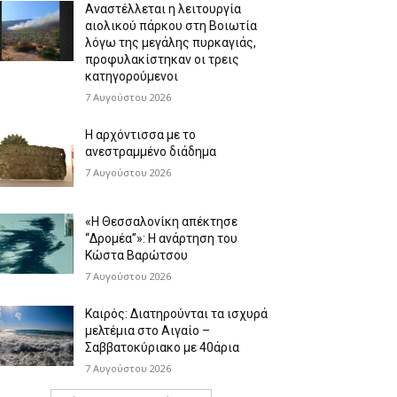
Αναστέλλεται η λειτουργία
αιολικού πάρκου στη Βοιωτία
λόγω της μεγάλης πυρκαγιάς,
προφυλακίστηκαν οι τρεις
κατηγορούμενοι
7 Αυγούστου 2026
Η αρχόντισσα με το
ανεστραμμένο διάδημα
7 Αυγούστου 2026
«Η Θεσσαλονίκη απέκτησε
“Δρομέα”»: Η ανάρτηση του
Κώστα Βαρώτσου
7 Αυγούστου 2026
Καιρός: Διατηρούνται τα ισχυρά
μελτέμια στο Αιγαίο –
Σαββατοκύριακο με 40άρια
7 Αυγούστου 2026