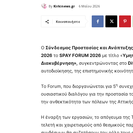
By
Kirkinews.gr
6 Μαΐου 2026
Κοινοποιήστε
Ο
Σύνδεσμος Προστασίας και Ανάπτυξης
2026
το
SPAY FORUM 2026
με τίτλο «
Υμητ
Διακυβέρνηση»,
συγκεντρώνοντας στο
Di
αυτοδιοίκησης, της επιστημονικής κοινότ
η
Το Forum, που διοργανώνεται για 5
συνεχή
ουσιαστικού διαλόγου για την προστασία τ
την ανθεκτικότητα των πόλεων της Αττικής
Η έναρξη των εργασιών, το απόγευμα της Τ
τελετή και χαιρετισμούς από θεσμικούς πα
συνδέσμων θα συζητήσουν τον ρόλο τους σ