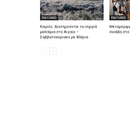
FEATURED
FEATURED
Καιρός: Διατηρούνται τα ισχυρά
Μεταμόρφωσ
μελτέμια στο Αιγαίο –
συνέβη στ
Σαββατοκύριακο με 40άρια