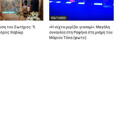
FEATURED
η του Σωτήρος: Τι
«Η νύχτα μυρίζει γιασεμί»: Μεγάλη
ο όρος Θαβώρ
συναυλία στη Ραφήνα στη μνήμη του
Μάριου Τόκα (φωτο)