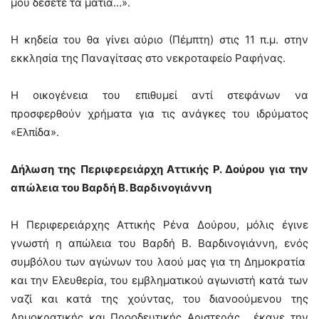
μου δέσετε τα μάτια…».
Η κηδεία του θα γίνει αύριο (Πέμπτη) στις 11 π.μ. στην
εκκλησία της Παναγίτσας στο νεκροταφείο Ραφήνας.
Η οικογένεια του επιθυμεί αντί στεφάνων να
προσφερθούν χρήματα για τις ανάγκες του ιδρύματος
«Ελπίδα».
Δήλωση της Περιφερειάρχη Αττικής Ρ. Δούρου για την
απώλεια του Βαρδή Β. Βαρδινογιάννη
Η Περιφερειάρχης Αττικής Ρένα Δούρου, μόλις έγινε
γνωστή η απώλεια του Βαρδή Β. Βαρδινογιάννη, ενός
συμβόλου των αγώνων του λαού μας για τη Δημοκρατία
και την Ελευθερία, του εμβληματικού αγωνιστή κατά των
ναζί και κατά της χούντας, του διανοούμενου της
Δημοκρατικής και Προοδευτικής Αριστεράς, έκανε την