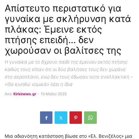
Απίστευτο περιστατικό για
γυναίκα με σκλήρυνση κατά
πλάκας: Έμεινε εκτός
πτήσης επειδή… δεν
χωρούσαν οι βαλίτσες της
Η γυναίκα με το 6χρονο παιδί της έμειναν εκτός πτήσης
καθώς τους είπαν ότι οι δύο βαλίτσες τους δεν χωράνε
στο αεροπλάνο, ενώ δεν τους έδωσαν ούτε εναλλακτική –
«Θα κινηθώ νομικά» λέει η ίδια
Από
Kirkinews.gr
-
15 Μαΐου 2025
Μια αδιανόητη κατάσταση βίωσε στο «Ελ. Βενιζέλος» μια