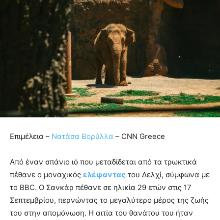
Επιμέλεια –
Νατάσα Βορύλλα
– CNN Greece
Από έναν σπάνιο ιό που μεταδίδεται από τα τρωκτικά
πέθανε ο μοναχικός
ελέφαντας
του Δελχί, σύμφωνα με
το BBC. Ο Σανκάρ πέθανε σε ηλικία 29 ετών στις 17
Σεπτεμβρίου, περνώντας το μεγαλύτερο μέρος της ζωής
του στην απομόνωση. Η αιτία του θανάτου του ήταν