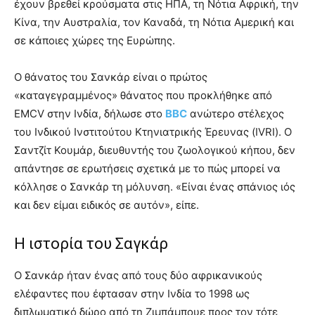
έχουν βρεθεί κρούσματα στις ΗΠΑ, τη Νότια Αφρική, την
Κίνα, την Αυστραλία, τον Καναδά, τη Νότια Αμερική και
σε κάποιες χώρες της Ευρώπης.
Ο θάνατος του Σανκάρ είναι ο πρώτος
«καταγεγραμμένος» θάνατος που προκλήθηκε από
EMCV στην Ινδία, δήλωσε στο
BBC
ανώτερο στέλεχος
του Ινδικού Ινστιτούτου Κτηνιατρικής Έρευνας (IVRI). Ο
Σαντζίτ Κουμάρ, διευθυντής του ζωολογικού κήπου, δεν
απάντησε σε ερωτήσεις σχετικά με το πώς μπορεί να
κόλλησε ο Σανκάρ τη μόλυνση. «Είναι ένας σπάνιος ιός
και δεν είμαι ειδικός σε αυτόν», είπε.
Η ιστορία του Σαγκάρ
Ο Σανκάρ ήταν ένας από τους δύο αφρικανικούς
ελέφαντες που έφτασαν στην Ινδία το 1998 ως
διπλωματικό δώρο από τη Ζιμπάμπουε προς τον τότε