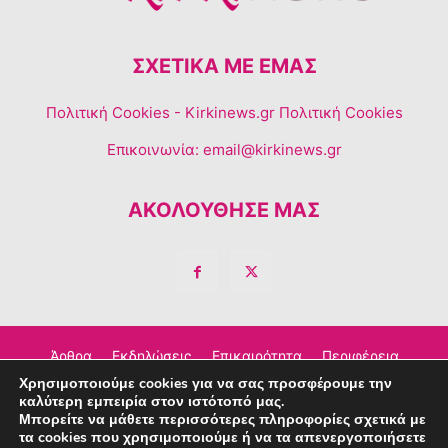
ΣΧΕΤΙΚΆ ΜΕ ΕΜΆΣ
Πολιτική Cookies
- Kirkinews.gr Πολιτική Cookies
Επικοινωνία:
email@kirkinews.gr
ΑΚΟΛΟΥΘΗΣΕ ΜΑΣ
Άρθρα
Εκδηλώσεις
Επικαιρότητα
Περιφέρεια
Χρησιμοποιούμε cookies για να σας προσφέρουμε την
Σχόλια
Τέχνη – Πολιτισμός
Διαφημιστείτε
καλύτερη εμπειρία στον ιστότοπό μας.
Μπορείτε να μάθετε περισσότερες πληροφορίες σχετικά με
Επικοινωνία
τα cookies που χρησιμοποιούμε ή να τα απενεργοποιήσετε