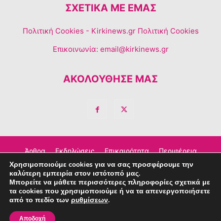
ΣΧΕΤΙΚΆ ΜΕ ΕΜΆΣ
Πολιτική Cookies
- Kirkinews.gr Πολιτική Cookies
Επικοινωνία:
email@kirkinews.gr
ΑΚΟΛΟΥΘΗΣΕ ΜΑΣ
Άρθρα
Εκδηλώσεις
Επικαιρότητα
Περιφέρεια
Χρησιμοποιούμε cookies για να σας προσφέρουμε την
Σχόλια
Τέχνη – Πολιτισμός
Διαφημιστείτε
καλύτερη εμπειρία στον ιστότοπό μας.
Μπορείτε να μάθετε περισσότερες πληροφορίες σχετικά με
Επικοινωνία
τα cookies που χρησιμοποιούμε ή να τα απενεργοποιήσετε
από το πεδίο των
ρυθμίσεων
.
© Copyright © 2023 Kirkinews
Αποδοχή
powered by
Creative People