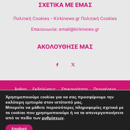
ΣΧΕΤΙΚΆ ΜΕ ΕΜΆΣ
Πολιτική Cookies
- Kirkinews.gr Πολιτική Cookies
Επικοινωνία:
email@kirkinews.gr
ΑΚΟΛΟΥΘΗΣΕ ΜΑΣ
Άρθρα
Εκδηλώσεις
Επικαιρότητα
Περιφέρεια
Χρησιμοποιούμε cookies για να σας προσφέρουμε την
Σχόλια
Τέχνη – Πολιτισμός
Διαφημιστείτε
καλύτερη εμπειρία στον ιστότοπό μας.
Μπορείτε να μάθετε περισσότερες πληροφορίες σχετικά με
Επικοινωνία
τα cookies που χρησιμοποιούμε ή να τα απενεργοποιήσετε
από το πεδίο των
ρυθμίσεων
.
© Copyright © 2023 Kirkinews
Αποδοχή