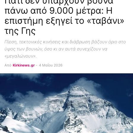
Γιατί δεν υπάρχουν βουνά
πάνω από 9.000 μέτρα: Η
επιστήμη εξηγεί το «ταβάνι»
της Γης
Πίεση, τεκτονικές κινήσεις και διάβρωση βάζουν όριο στο
ύψος των βουνών, όσο κι αν αυτά συνεχίζουν να
«μεγαλώνουν».
Από
Kirkinews.gr
-
4 Μαΐου 2026