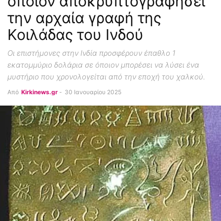
όποιον αποκρυπτογραφήσει
την αρχαία γραφή της
Κοιλάδας του Ινδού
Οι επιστήμονες στην Ινδία προσφέρουν έπαθλο 1
εκατομμύριο δολάρια σε όποιον μπορέσει να λύσει ένα
μυστήριο που χρονολογείται από την εποχή του χαλκού.
Από
Kirkinews.gr
-
30 Ιανουαρίου 2025