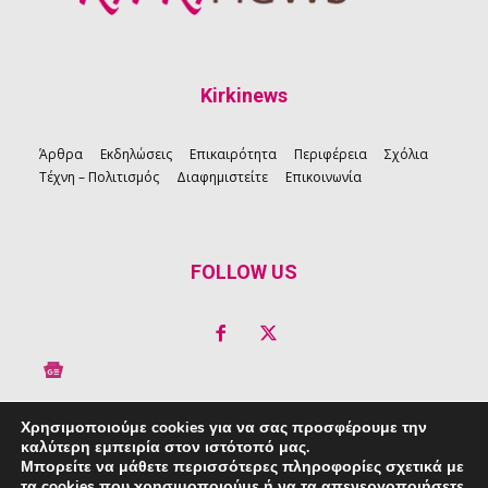
Kirkinews
Άρθρα
Εκδηλώσεις
Επικαιρότητα
Περιφέρεια
Σχόλια
Τέχνη – Πολιτισμός
Διαφημιστείτε
Επικοινωνία
FOLLOW US
Χρησιμοποιούμε cookies για να σας προσφέρουμε την
καλύτερη εμπειρία στον ιστότοπό μας.
Copyright © 2026 Kirkinews
Μπορείτε να μάθετε περισσότερες πληροφορίες σχετικά με
τα cookies που χρησιμοποιούμε ή να τα απενεργοποιήσετε
powered by
Creative People