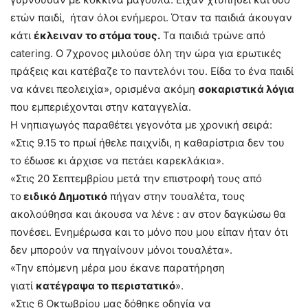
ετών παιδί, ήταν όλοι ενήμεροι. Όταν τα παιδιά άκουγαν
κάτι
έκλειναν το στόμα τους.
Τα παιδιά τρώνε από
catering. Ο 7χρονος μιλούσε όλη την ώρα για ερωτικές
πράξεις και κατέβαζε το παντελόνι του. Είδα το ένα παιδί
να κάνει πεολειχία», ορισμένα ακόμη
σοκαριστικά λόγια
που εμπεριέχονται στην καταγγελία.
Η νηπιαγωγός παραθέτει γεγονότα με χρονική σειρά:
«Στις 9.15 το πρωί ήθελε παιχνίδι, η καθαρίστρια δεν του
το έδωσε κι άρχισε να πετάει καρεκλάκια».
«Στις 20 Σεπτεμβρίου μετά την επιστροφή τους από
το
ειδικό Δημοτικό
πήγαν στην τουαλέτα, τους
ακολούθησα και άκουσα να λένε : αν στον δαγκώσω θα
πονέσει. Ενημέρωσα και το μόνο που μου είπαν ήταν ότι
δεν μπορούν να πηγαίνουν μόνοι τουαλέτα».
«Την επόμενη μέρα μου έκανε παρατήρηση
γιατί
κατέγραψα το περιστατικό
».
«Στις 6 Οκτωβρίου μας δόθηκε οδηγία να