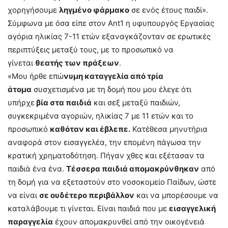
χορηγήσουμε
ληγμένο φάρμακο
σε ενός έτους παιδί».
Σύμφωνα με όσα είπε στον Αnt1 η υφυπουργός Εργασίας
αγόρια ηλικίας 7-11 ετών εξαναγκάζονταν σε ερωτικές
περιπτύξεις μεταξύ τους, με το προσωπικό να
γίνεται
θεατής των πράξεων
.
«Μου ήρθε επώ
νυμη καταγγελία από τρία
άτομα
συσχετισμένα με τη δομή που μου έλεγε ότι
υπήρχε
βία στα παιδιά
και σεξ μεταξύ παιδιών,
συγκεκριμένα αγοριών, ηλικίας 7 με 11 ετών και το
προσωπικό
καθόταν και έβλεπε.
Κατέθεσα μηνυτήρια
αναφορά στον εισαγγελέα, την επομένη πάγωσα την
κρατική χρηματοδότηση. Πήγαν χθες και εξέτασαν τα
παιδιά ένα ένα.
Τέσσερα παιδιά απομακρύνθηκαν
από
τη δομή για να εξεταστούν στο νοσοκομείο Παίδων, ώστε
να είναι
σε ουδέτερο περιβάλλον
και να μπορέσουμε να
καταλάβουμε τι γίνεται. Είναι παιδιά που με
εισαγγελική
παραγγελία
έχουν απομακρυνθεί από την οικογένειά