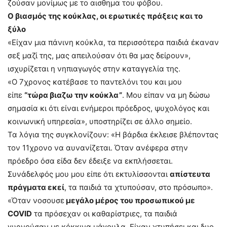
ζούσαν μονίμως με το αισθημα του φόβου.
Ο βιασμός της κούκλας, οι ερωτικές πράξεις και το
ξύλο
«Είχαν μια πάνινη κούκλα, τα περισσότερα παιδιά έκαναν
σεξ μαζί της, μας απειλούσαν ότι θα μας δείρουν»,
ισχυρίζεται η νηπιαγωγός στην καταγγελία της.
«Ο 7χρονος κατέβασε το παντελόνι του και μου
είπε
“τώρα βιαζω την κούκλα”
. Μου είπαν να μη δώσω
σημασία κι ότι είναι ενήμεροι πρόεδρος, ψυχολόγος και
κοινωνική υπηρεσία», υποστηρίζει σε άλλο σημείο.
Τα λόγια της συγκλονίζουν: «Η βάρδια έκλεισε βλέποντας
τον 11χρονο να αυνανίζεται. Όταν ανέφερα στην
πρόεδρο όσα είδα δεν έδειξε να εκπλήσσεται.
Συνάδελφός μου μου είπε ότι εκτυλίσσονται
απίστευτα
πράγματα εκεί
, τα παιδιά τα χτυπούσαν, στο πρόσωπο».
«Όταν νοσουσε
μεγάλο μέρος του προσωπικού με
COVID
τα πρόσεχαν οι καθαρίστριες, τα παιδιά
γυρνούσαν με κόκκινα μάγουλα. Είχαν χτυπήσει και δυο