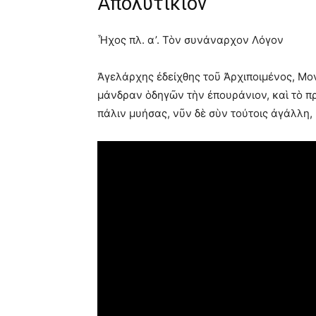
Απολυτίκιον
Ἦχος πλ. α’. Τὸν συνάναρχον Λόγον
Ἀγελάρχης ἐδείχθης τοῦ Ἀρχιποιμένος, Μ
μάνδραν ὁδηγῶν τὴν ἐπουράνιον, καὶ τὸ πρ
πάλιν μυήσας, νῦν δὲ σὺν τούτοις ἀγάλλη, 