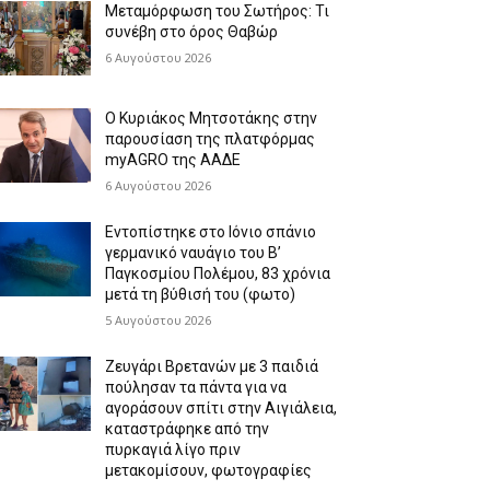
Μεταμόρφωση του Σωτήρος: Τι
συνέβη στο όρος Θαβώρ
6 Αυγούστου 2026
Ο Κυριάκος Μητσοτάκης στην
παρουσίαση της πλατφόρμας
myAGRO της ΑΑΔΕ
6 Αυγούστου 2026
Εντοπίστηκε στο Ιόνιο σπάνιο
γερμανικό ναυάγιο του Β’
Παγκοσμίου Πολέμου, 83 χρόνια
μετά τη βύθισή του (φωτο)
5 Αυγούστου 2026
Ζευγάρι Βρετανών με 3 παιδιά
πούλησαν τα πάντα για να
αγοράσουν σπίτι στην Αιγιάλεια,
καταστράφηκε από την
πυρκαγιά λίγο πριν
μετακομίσουν, φωτογραφίες