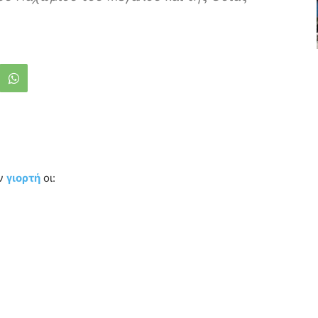
υν
γιορτή
οι: