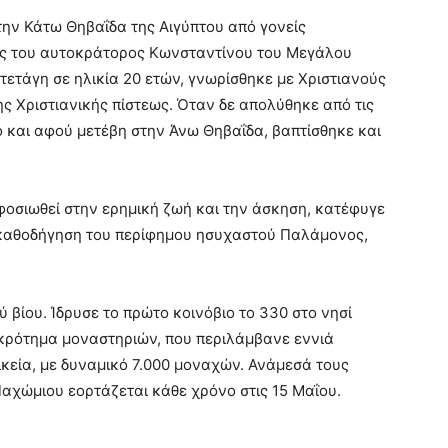
την Κάτω Θηβαΐδα της Αιγύπτου από γονείς
υς του αυτοκράτορος Κωνσταντίνου του Μεγάλου
κατετάγη σε ηλικία 20 ετών, γνωρίσθηκε με Χριστιανούς
ης Χριστιανικής πίστεως. Όταν δε απολύθηκε από τις
ο και αφού μετέβη στην Άνω Θηβαΐδα, βαπτίσθηκε και
φοσιωθεί στην ερημική ζωή και την άσκηση, κατέφυγε
ή καθοδήγηση του περίφημου ησυχαστού Παλάμονος,
ύ βίου. Ίδρυσε το πρώτο κοινόβιο το 330 στο νησί
γκρότημα μοναστηριών, που περιλάμβανε εννιά
ικεία, με δυναμικό 7.000 μοναχών. Ανάμεσά τους
αχώμιου εορτάζεται κάθε χρόνο στις 15 Μαΐου.