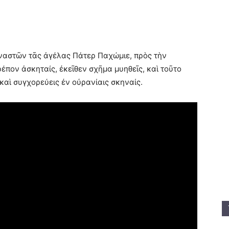
οναστῶν τᾶς ἀγέλας Πάτερ Παχώμιε, πρὸς τὴν
έπον ἀσκηταίς, ἐκεῖθεν σχῆμα μυηθεῖς, καὶ τοῦτο
καὶ συγχορεύεις ἐν οὐρανίαις σκηναίς.