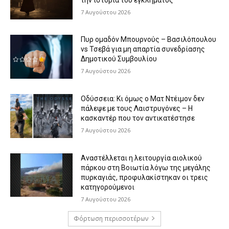
7 Αυγούστου 2026
Πυρ ομαδόν Μπουρνούς – Βασιλόπουλου
vs Τσεβά για μη απαρτία συνεδρίασης
Δημοτικού Συμβουλίου
7 Αυγούστου 2026
Οδύσσεια: Κι όμως ο Ματ Ντέιμον δεν
πάλεψε με τους Λαιστρυγόνες – Η
κασκαντέρ που τον αντικατέστησε
7 Αυγούστου 2026
Αναστέλλεται η λειτουργία αιολικού
πάρκου στη Βοιωτία λόγω της μεγάλης
πυρκαγιάς, προφυλακίστηκαν οι τρεις
κατηγορούμενοι
7 Αυγούστου 2026
Φόρτωση περισσοτέρων