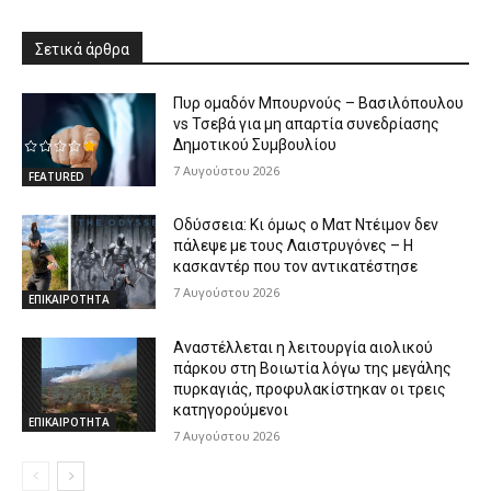
Σετικά άρθρα
Πυρ ομαδόν Μπουρνούς – Βασιλόπουλου
vs Τσεβά για μη απαρτία συνεδρίασης
Δημοτικού Συμβουλίου
7 Αυγούστου 2026
FEATURED
Οδύσσεια: Κι όμως ο Ματ Ντέιμον δεν
πάλεψε με τους Λαιστρυγόνες – Η
κασκαντέρ που τον αντικατέστησε
7 Αυγούστου 2026
ΕΠΙΚΑΙΡΟΤΗΤΑ
Αναστέλλεται η λειτουργία αιολικού
πάρκου στη Βοιωτία λόγω της μεγάλης
πυρκαγιάς, προφυλακίστηκαν οι τρεις
κατηγορούμενοι
ΕΠΙΚΑΙΡΟΤΗΤΑ
7 Αυγούστου 2026