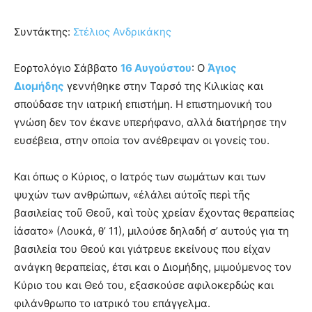
Συντάκτης:
Στέλιος Ανδρικάκης
Εορτολόγιο Σάββατο
16 Αυγούστου
: Ο
Άγιος
Διομήδης
γεννήθηκε στην Ταρσό της Κιλικίας και
σπούδασε την ιατρική επιστήμη. Η επιστημονική του
γνώση δεν τον έκανε υπερήφανο, αλλά διατήρησε την
ευσέβεια, στην οποία τον ανέθρεψαν οι γονείς του.
Και όπως ο Κύριος, ο Ιατρός των σωμάτων και των
ψυχών των ανθρώπων, «ἐλάλει αὐτοῖς περὶ τῆς
βασιλείας τοῦ Θεοῦ, καὶ τοὺς χρείαν ἔχοντας θεραπείας
ἰάσατο» (Λουκά, θ’ 11), μιλούσε δηλαδή σ’ αυτούς για τη
βασιλεία του Θεού και γιάτρευε εκείνους που είχαν
ανάγκη θεραπείας, έτσι και ο Διομήδης, μιμούμενος τον
Κύριο του και Θεό του, εξασκούσε αφιλοκερδώς και
φιλάνθρωπο το ιατρικό του επάγγελμα.