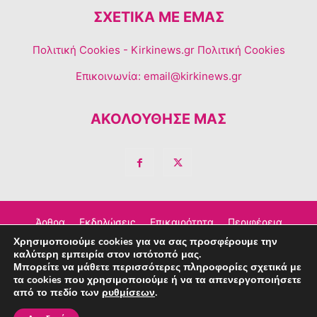
ΣΧΕΤΙΚΆ ΜΕ ΕΜΆΣ
Πολιτική Cookies
- Kirkinews.gr Πολιτική Cookies
Επικοινωνία:
email@kirkinews.gr
ΑΚΟΛΟΥΘΗΣΕ ΜΑΣ
Άρθρα
Εκδηλώσεις
Επικαιρότητα
Περιφέρεια
Χρησιμοποιούμε cookies για να σας προσφέρουμε την
Σχόλια
Τέχνη – Πολιτισμός
Διαφημιστείτε
καλύτερη εμπειρία στον ιστότοπό μας.
Μπορείτε να μάθετε περισσότερες πληροφορίες σχετικά με
Επικοινωνία
τα cookies που χρησιμοποιούμε ή να τα απενεργοποιήσετε
από το πεδίο των
ρυθμίσεων
.
© Copyright © 2023 Kirkinews