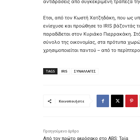
αντιδράσεις από συγκεκριμένη τράπεζα τη
Ετσι, από τον Κωστή Χατζηδάκη, που ως υ
ενίσχυσε και προώθησε το IRIS βάζοντάς τ
παραδίδεται στον Κυριάκο Πιερρακάκη. Στ
σύνολο της οικονομίας, στα πρότυπα χωρών
χρησιμοποιείται παντού – από το περίπτερο
TAGS
IRIS
ΣΥΝΑΛΛΑΓΕΣ
Κοινοποιήστε
Προηγούμενο άρθρο
Από τον πρώτο αερόσακο στο ABS: Τρία