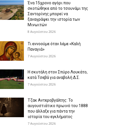
Ένα 15χρονο αγόρι που
σκοτώθηκε από το τσουνάμι της
Σαντορίνης μπορεί να
ξαναγράψει την ιστορία των
Μινωιτών
8 Αυγούστου 2026
Τι εννοούμε όταν λέμε «Καλή
Παναγιά»
7 Αυγούστου 2026
Η σκυτάλη στον Σπύρο Λουκάτο,
κατά Τσεβά για αναβολή Δ.Σ.
7 Αυγούστου 2026
Τζακ Αντεροβγάλτης: To
αυγουστιάτικο πρωινό του 1888
που άλλαξε για πάντα την
ιστορία του εγκλήματος
7 Αυγούστου 2026