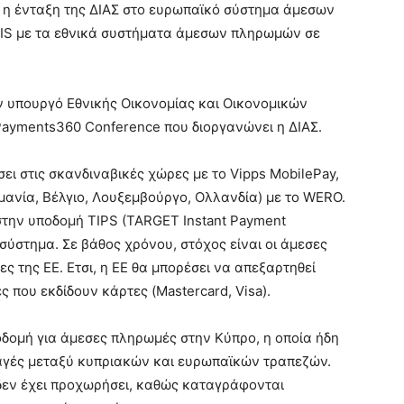
ί η ένταξη της ΔΙΑΣ στο ευρωπαϊκό σύστημα άμεσων
RIS με τα εθνικά συστήματα άμεσων πληρωμών σε
ν υπουργό Εθνικής Οικονομίας και Οικονομικών
Payments360 Conference που διοργανώνει η ΔΙΑΣ.
ι στις σκανδιναβικές χώρες με το Vipps MobilePay,
μανία, Βέλγιο, Λουξεμβούργο, Ολλανδία) με το WERO.
την υποδομή TIPS (TARGET Instant Payment
ωσύστημα. Σε βάθος χρόνου, στόχος είναι οι άμεσες
ς της ΕΕ. Ετσι, η ΕΕ θα μπορέσει να απεξαρτηθεί
ς που εκδίδουν κάρτες (Mastercard, Visa).
οδομή για άμεσες πληρωμές στην Κύπρο, η οποία ήδη
λαγές μεταξύ κυπριακών και ευρωπαϊκών τραπεζών.
 δεν έχει προχωρήσει, καθώς καταγράφονται