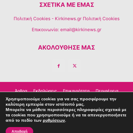
ΣΧΕΤΙΚΆ ΜΕ ΕΜΆΣ
Πολιτική Cookies
- Kirkinews.gr Πολιτική Cookies
Επικοινωνία:
email@kirkinews.gr
ΑΚΟΛΟΥΘΗΣΕ ΜΑΣ
Άρθρα
Εκδηλώσεις
Επικαιρότητα
Περιφέρεια
Χρησιμοποιούμε cookies για να σας προσφέρουμε την
Σχόλια
Τέχνη – Πολιτισμός
Διαφημιστείτε
καλύτερη εμπειρία στον ιστότοπό μας.
Μπορείτε να μάθετε περισσότερες πληροφορίες σχετικά με
Επικοινωνία
τα cookies που χρησιμοποιούμε ή να τα απενεργοποιήσετε
από το πεδίο των
ρυθμίσεων
.
© Copyright © 2023 Kirkinews
Αποδοχή
powered by
Creative People