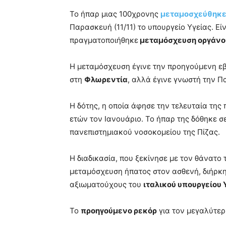
Το ήπαρ μιας 100χρονης
μεταμοσχεύθηκ
Παρασκευή (11/11) το υπουργείο Υγείας. Ε
πραγματοποιήθηκε
μεταμόσχευση οργάνο
Η μεταμόσχευση έγινε την προηγούμενη εβ
στη
Φλωρεντία
, αλλά έγινε γνωστή την 
Η δότης, η οποία άφησε την τελευταία της 
ετών τον Ιανουάριο. Το ήπαρ της δόθηκε σ
πανεπιστημιακού νοσοκομείου της Πίζας.
Η διαδικασία, που ξεκίνησε με τον θάνατο
μεταμόσχευση ήπατος στον ασθενή, διήρκ
αξιωματούχους του
ιταλικού υπουργείου 
Το
προηγούμενο ρεκόρ
για τον μεγαλύτερ