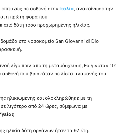
ε
επιτυχώς σε ασθενή στην
Ιταλία
, ανακοίνωσε την
ίναι η πρώτη φορά που
υ
από δότη τόσο προχωρημένης ηλικίας.
δομάδα στο νοσοκομείο San Giovanni di Dio
Παρασκευή.
πνοή λίγο πριν από τη μεταμόσχευση, θα γινόταν 101
ε ασθενή που βρισκόταν σε λίστα αναμονής του
 της ηλικιωμένης και ολοκληρώθηκε με τη
ησε λιγότερο από 24 ώρες, σύμφωνα με
Υγείας
.
ης ηλικία δότη οργάνων ήταν τα 97 έτη.