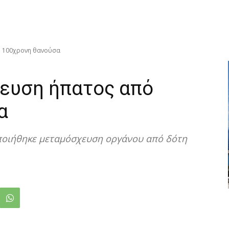
ό 100χρονη θανούσα
χευση ήπατος από
α
ποιήθηκε μεταμόσχευση οργάνου από δότη