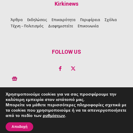
Kirkinews
Άρθρα
Εκδηλώσεις
Επικαιρότητα
Περιφέρεια
Σχόλια
Τέχνη – Πολιτισμός
Διαφημιστείτε
Επικοινωνία
FOLLOW US
Χρησιμοποιούμε cookies για να σας προσφέρουμε την
καλύτερη εμπειρία στον ιστότοπό μας.
Copyright © 2026 Kirkinews
Μπορείτε να μάθετε περισσότερες πληροφορίες σχετικά με
τα cookies που χρησιμοποιούμε ή να τα απενεργοποιήσετε
powered by
Creative People
από το πεδίο των
ρυθμίσεων
.
Πολιτική Απορρήτου
|
Πολιτική Cookie
Αποδοχή