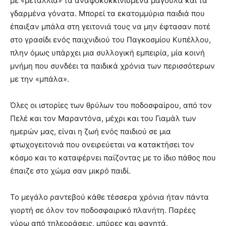
με «μετάλλια» τα αναψοκοκκινισμένα μάγουλα και τα
γδαρμένα γόνατα. Μπορεί τα εκατομμύρια παιδιά που
έπαιξαν μπάλα στη γειτονιά τους να μην έφτασαν ποτέ
στο γρασίδι ενός παιχνιδιού του Παγκοσμίου Κυπέλλου,
πλην όμως υπάρχει μια συλλογική εμπειρία, μία κοινή
μνήμη που συνδέει τα παιδικά χρόνια των περισσότερων
με την «μπάλα».
Όλες οι ιστορίες των θρύλων του ποδοσφαίρου, από τον
Πελέ και τον Μαραντόνα, μέχρι και του Γιαμάλ των
ημερών μας, είναι η ζωή ενός παιδιού σε μια
φτωχογειτονιά που ονειρεύεται να κατακτήσει τον
κόσμο και το καταφέρνει παίζοντας με το ίδιο πάθος που
έπαιζε στο χώμα σαν μικρό παιδί.
Το μεγάλο ραντεβού κάθε τέσσερα χρόνια ήταν πάντα
γιορτή σε όλον τον ποδοσφαιρικό πλανήτη. Παρέες
γύρω από τηλεοράσεις, μπύρες και φαγητά,