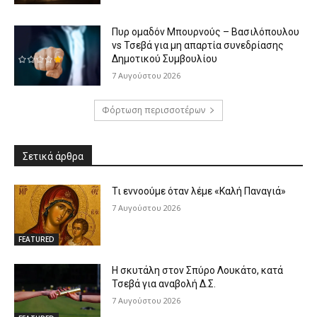
Πυρ ομαδόν Μπουρνούς – Βασιλόπουλου
vs Τσεβά για μη απαρτία συνεδρίασης
Δημοτικού Συμβουλίου
7 Αυγούστου 2026
Φόρτωση περισσοτέρων
Σετικά άρθρα
Τι εννοούμε όταν λέμε «Καλή Παναγιά»
7 Αυγούστου 2026
FEATURED
Η σκυτάλη στον Σπύρο Λουκάτο, κατά
Τσεβά για αναβολή Δ.Σ.
7 Αυγούστου 2026