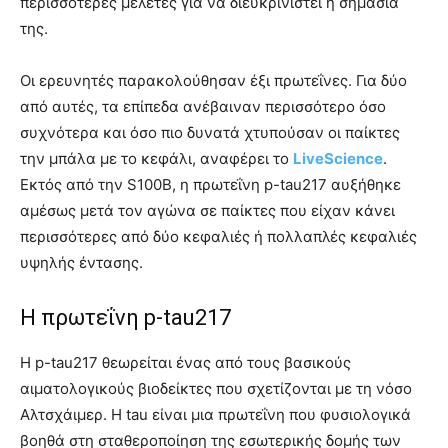
περισσότερες μελέτες για να διευκρινιστεί η σημασία
της.
Οι ερευνητές παρακολούθησαν έξι πρωτεΐνες. Για δύο
από αυτές, τα επίπεδα ανέβαιναν περισσότερο όσο
συχνότερα και όσο πιο δυνατά χτυπούσαν οι παίκτες
την μπάλα με το κεφάλι, αναφέρει το
LiveScience
.
Εκτός από την S100B, η πρωτεΐνη p-tau217 αυξήθηκε
αμέσως μετά τον αγώνα σε παίκτες που είχαν κάνει
περισσότερες από δύο κεφαλιές ή πολλαπλές κεφαλιές
υψηλής έντασης.
Η πρωτεΐνη p-tau217
Η p-tau217 θεωρείται ένας από τους βασικούς
αιματολογικούς βιοδείκτες που σχετίζονται με τη νόσο
Αλτσχάιμερ. Η tau είναι μια πρωτεΐνη που φυσιολογικά
βοηθά στη σταθεροποίηση της εσωτερικής δομής των