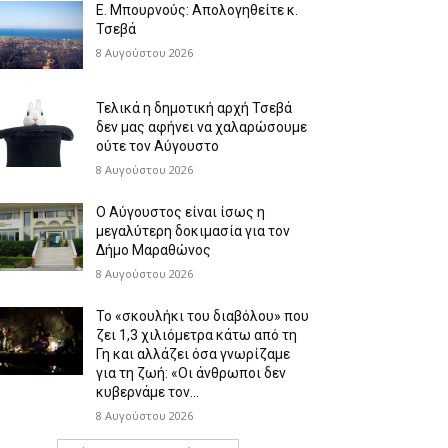
Ε. Μπουρνούς: Απολογηθείτε κ.
Τσεβά
8 Αυγούστου 2026
Τελικά η δημοτική αρχή Τσεβά
δεν μας αφήνει να χαλαρώσουμε
ούτε τον Αύγουστο
8 Αυγούστου 2026
Ο Αύγουστος είναι ίσως η
μεγαλύτερη δοκιμασία για τον
Δήμο Μαραθώνος
8 Αυγούστου 2026
Το «σκουλήκι του διαβόλου» που
ζει 1,3 χιλιόμετρα κάτω από τη
Γη και αλλάζει όσα γνωρίζαμε
για τη ζωή: «Οι άνθρωποι δεν
κυβερνάμε τον...
8 Αυγούστου 2026