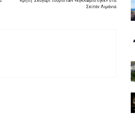
α
Κρήτη: Ζευγάρι τουριστών «εγκλωβίστηκε» στα
Σεϊτάν Λιμάνια