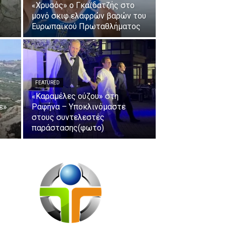
«Χρυσός» ο Γκαϊδατζής στο
μονό σκιφ ελαφρών βαρών του
Ευρωπαϊκού Πρωταθλήματος
FEATURED
«Καραμέλες ούζου» στη
ε»
Ραφήνα – Υποκλινόμαστε
στους συντελεστές
παράστασης(φωτο)