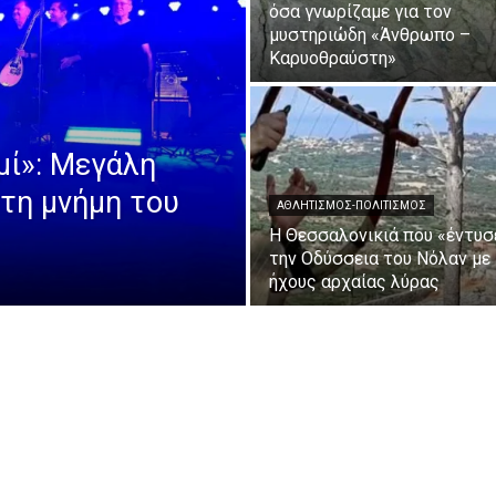
όσα γνωρίζαμε για τον
μυστηριώδη «Άνθρωπο –
Καρυοθραύστη»
μί»: Μεγάλη
τη μνήμη του
ΑΘΛΗΤΙΣΜΟΣ-ΠΟΛΙΤΙΣΜΟΣ
Η Θεσσαλονικιά που «έντυσ
την Οδύσσεια του Νόλαν με
ήχους αρχαίας λύρας