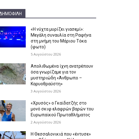
ΔΗΜΟΦΙΛΉ
«Η νύχτα μυρίζει γιασεμί»:
Μεγάλη συναυλία στη Ραφήνα
στη μνήμη του Μάριου Τόκα
(φωτο)
5 Αυγούστου 2026
Απολιθωμένα ίχνη ανατρέπουν
όσα γνωρίζαμε για τον
μυστηριώδη «Άνθρωπο –
Καρυοθραύστη»
3 Αυγούστου 2026
«Χρυσός» ο Γκαϊδατζής στο
μονό σκιφ ελαφρών βαρών του
Ευρωπαϊκού Πρωταθλήματος
2 Αυγούστου 2026
Η Θεσσαλονικιά που «έντυσε»