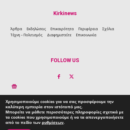
Kirkinews
Άρθρα
Εκδηλώσεις
Επικαιρότητα
Περιφέρεια
Σχόλια
Τέχνη – Πολιτισμός
Διαφημιστείτε
Επικοινωνία
FOLLOW US
Χρησιμοποιούμε cookies για να σας προσφέρουμε την
καλύτερη εμπειρία στον ιστότοπό μας.
Copyright © 2026 Kirkinews
Μπορείτε να μάθετε περισσότερες πληροφορίες σχετικά με
τα cookies που χρησιμοποιούμε ή να τα απενεργοποιήσετε
powered by
Creative People
από το πεδίο των
ρυθμίσεων
.
Πολιτική Απορρήτου
|
Πολιτική Cookie