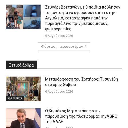
Ζευγάρι Βρετανών με 3 παιδιά πούλησαν
τα πάντα για να αγοράσουν σπίτι στην
Αιγιάλεια, καταστράφηκε από την
πυρκαγιά λίγο πριν μετακομίσουν,
φωτογραφίες
5 Αυγούστου 2026
Φόρτωση περισσοτέρων
Σετικά άρθρα
Μεταμόρφωση του Σωτήρος: Τι συνέβη
στο όρος Θαβώρ
6 Αυγούστου 2026
FEATURED
Ο Κυριάκος Μητσοτάκης στην
παρουσίαση της πλατφόρμας myAGRO
της ΑΑΔΕ