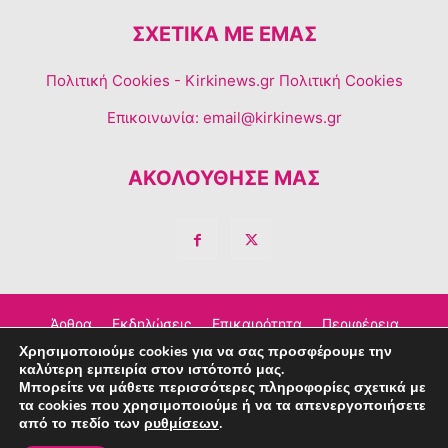
ΣΧΕΤΙΚΆ ΜΕ ΕΜΆΣ
Πολιτική Cookies
- Kirkinews.gr Πολιτική Cookies
Επικοινωνία:
email@kirkinews.gr
ΑΚΟΛΟΥΘΗΣΕ ΜΑΣ
Άρθρα
Εκδηλώσεις
Επικαιρότητα
Περιφέρεια
Χρησιμοποιούμε cookies για να σας προσφέρουμε την
Σχόλια
Τέχνη – Πολιτισμός
Διαφημιστείτε
καλύτερη εμπειρία στον ιστότοπό μας.
Μπορείτε να μάθετε περισσότερες πληροφορίες σχετικά με
Επικοινωνία
τα cookies που χρησιμοποιούμε ή να τα απενεργοποιήσετε
από το πεδίο των
ρυθμίσεων
.
© Copyright © 2023 Kirkinews