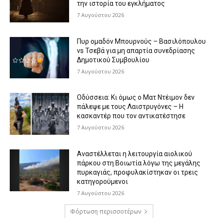
την ιστορία του εγκλήματος
7 Αυγούστου 2026
Πυρ ομαδόν Μπουρνούς – Βασιλόπουλου
vs Τσεβά για μη απαρτία συνεδρίασης
Δημοτικού Συμβουλίου
7 Αυγούστου 2026
Οδύσσεια: Κι όμως ο Ματ Ντέιμον δεν
πάλεψε με τους Λαιστρυγόνες – Η
κασκαντέρ που τον αντικατέστησε
7 Αυγούστου 2026
Αναστέλλεται η λειτουργία αιολικού
πάρκου στη Βοιωτία λόγω της μεγάλης
πυρκαγιάς, προφυλακίστηκαν οι τρεις
κατηγορούμενοι
7 Αυγούστου 2026
Φόρτωση περισσοτέρων