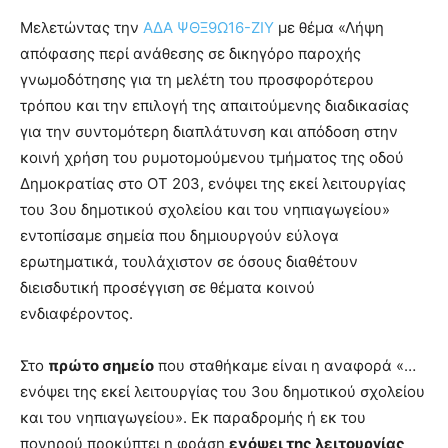
Μελετώντας την
ΑΔΑ ΨΘΞ9Ω16-ΖΙΥ
με θέμα «Λήψη
απόφασης περί ανάθεσης σε δικηγόρο παροχής
γνωμοδότησης για τη μελέτη του προσφορότερου
τρόπου και την επιλογή της απαιτούμενης διαδικασίας
για την συντομότερη διαπλάτυνση και απόδοση στην
κοινή χρήση του ρυμοτομούμενου τμήματος της οδού
Δημοκρατίας στο ΟΤ 203, ενόψει της εκεί λειτουργίας
του 3ου δημοτικού σχολείου και του νηπιαγωγείου»
εντοπίσαμε σημεία που δημιουργούν εύλογα
ερωτηματικά, τουλάχιστον σε όσους διαθέτουν
διεισδυτική προσέγγιση σε θέματα κοινού
ενδιαφέροντος.
Στο
πρώτο σημείο
που σταθήκαμε είναι η αναφορά «…
ενόψει της εκεί λειτουργίας του 3ου δημοτικού σχολείου
και του νηπιαγωγείου». Εκ παραδρομής ή εκ του
πονηρού προκύπτει η φράση
ενόψει της λειτουργίας