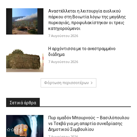
Αναστέλλεται η λειτουργία αιολικού
πάρκου στη Βοιωτία λόγω της μεγάλης
πυρκαγιάς, προφυλακίστηκαν οι τρεις
κατηγορούμενοι
7 Αυγούστου 2026
Η αρχόντισσα με το ανεστραμμένο
διάδημα
7 Αυγούστου 2026
Φόρτωση περισσοτέρων
Σετικά άρθρα
Πυρ ομαδόν Μπουρνούς – Βασιλόπουλου
vs Τσεβά για μη απαρτία συνεδρίασης
Δημοτικού Συμβουλίου
7 Αυγούστου 2026