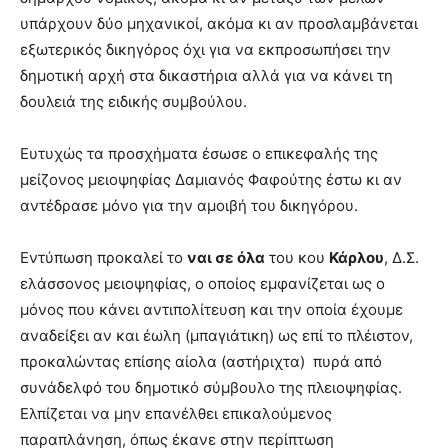
υπάρχουν δύο μηχανικοί, ακόμα κι αν προσλαμβάνεται
εξωτερικός δικηγόρος όχι για να εκπροσωπήσει την
δημοτική αρχή στα δικαστήρια αλλά για να κάνει τη
δουλειά της ειδικής συμβούλου.
Ευτυχώς τα προσχήματα έσωσε ο επικεφαλής της
μείζονος μειοψηφίας Δαμιανός Φαφούτης έστω κι αν
αντέδρασε μόνο για την αμοιβή του δικηγόρου.
Εντύπωση προκαλεί το
ναι σε όλα
του κου
Κάρλου
, Δ.Σ.
ελάσσονος μειοψηφίας, ο οποίος εμφανίζεται ως ο
μόνος που κάνει αντιπολίτευση και την οποία έχουμε
αναδείξει αν και έωλη (μπαγιάτικη) ως επί το πλέιστον,
προκαλώντας επίσης αίολα (αστήριχτα) πυρά από
συνάδελφό του δημοτικό σύμβουλο της πλειοψηφίας.
Ελπίζεται να μην επανέλθει επικαλούμενος
παραπλάνηση, όπως έκανε στην περίπτωση