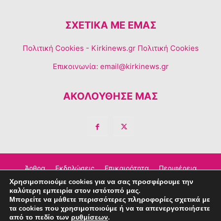
ΣΧΕΤΙΚΆ ΜΕ ΕΜΆΣ
Πολιτική Cookies
- Kirkinews.gr Πολιτική Cookies
Επικοινωνία:
email@kirkinews.gr
ΑΚΟΛΟΥΘΗΣΕ ΜΑΣ
Άρθρα
Εκδηλώσεις
Επικαιρότητα
Περιφέρεια
Χρησιμοποιούμε cookies για να σας προσφέρουμε την
Σχόλια
Τέχνη – Πολιτισμός
Διαφημιστείτε
καλύτερη εμπειρία στον ιστότοπό μας.
Μπορείτε να μάθετε περισσότερες πληροφορίες σχετικά με
Επικοινωνία
τα cookies που χρησιμοποιούμε ή να τα απενεργοποιήσετε
από το πεδίο των
ρυθμίσεων
.