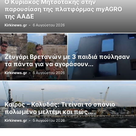
Ο Κυριάκος Μητσοτάκης στην
παρουσίαση της πλατφόρμας myAGRO
της ΑΑΔΕ
Kirkinews.gr
-
6 Αυγούστου 2026
Ζευγάρι Βρετανών με 3 παιδιά πούλησαν
τα πάντα για να αγοράσουν...
Kirkinews.gr
-
5 Αυγούστου 2026
Καιρός – Κολυδάς: Τι είναι το σπάνιο
πολωμένο μελτέμι και πώς...
Kirkinews.gr
-
5 Αυγούστου 2026