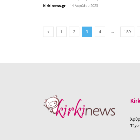
Kirkinews.gr
-
14 Απριλίου 2023
...
1
2
3
4
189
Kir
Άρθ
Τέχνη