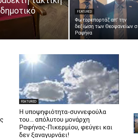
ράδεκτη τακτική
 δημοτικό
FEATURED
Φωτορεπορτάζ απ’ την
δεξίωση των Θεοφανείων σ
Ραφήνα
FEATURED
Η υποψηφιότητα-συννεφούλα
ης
του… απόλυτου μονάρχη
Ραφήνας-Πικερμίου, φεύγει και
δεν ξαναγυρνάει!