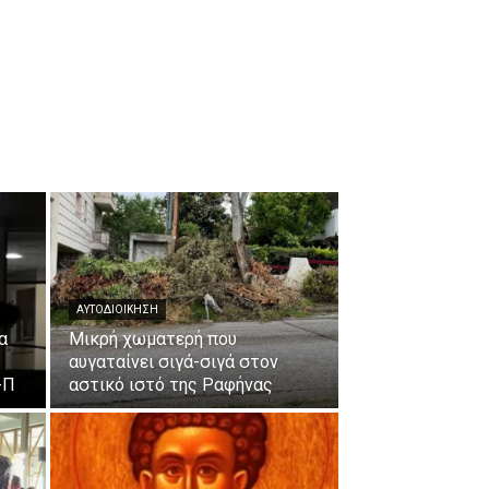
ΑΥΤΟΔΙΟΙΚΗΣΗ
α
Μικρή χωματερή που
αυγαταίνει σιγά-σιγά στον
-Π
αστικό ιστό της Ραφήνας